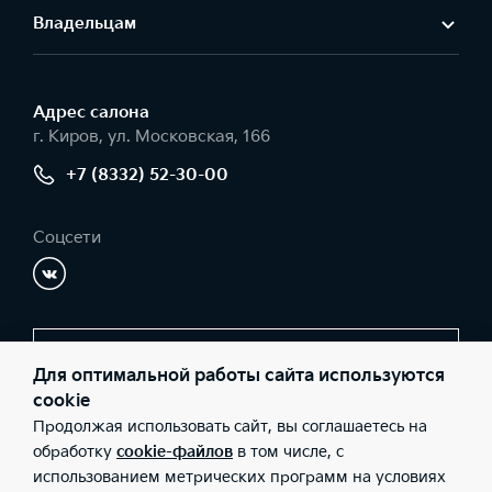
Владельцам
Адрес салонa
г. Киров, ул. Московская, 166
+7 (8332) 52-30-00
Соцсети
Заказать звонок
Для оптимальной работы сайта используются
cookie
Продолжая использовать сайт, вы соглашаетесь на
© 2026 Юридические лица ООО «Автомотор» (Фактический
обработку
cookie-файлов
в том числе, с
адрес: г. Киров, ул. Московская, 166; Телефон: +7 (8332) 52-30-
использованием метрических программ на условиях
00; ИНН: 4345338119; ОГРН: 1124345020359), ООО «Киа Россия