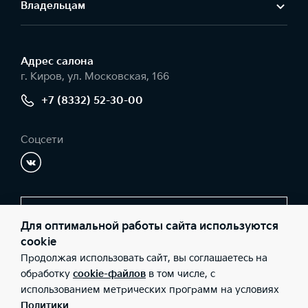
Владельцам
Адрес салонa
г. Киров, ул. Московская, 166
+7 (8332) 52-30-00
Соцсети
Заказать звонок
Для оптимальной работы сайта используются
cookie
Продолжая использовать сайт, вы соглашаетесь на
© 2026 Юридические лица ООО «Автомотор» (Фактический
обработку
cookie-файлов
в том числе, с
адрес: г. Киров, ул. Московская, 166; Телефон: +7 (8332) 52-30-
использованием метрических программ на условиях
00; ИНН: 4345338119; ОГРН: 1124345020359), ООО «Киа Россия
и СНГ» (Фактический адрес: г.Москва, Валовая 26; Телефон: 8
Политики