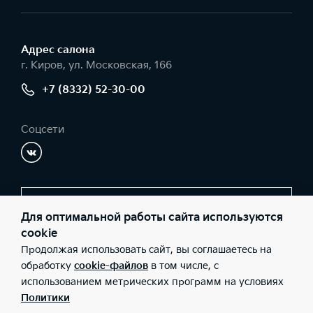
Адрес салонa
г. Киров, ул. Московская, 166
+7 (8332) 52-30-00
Соцсети
Заказать звонок
Для оптимальной работы сайта используются
cookie
Продолжая использовать сайт, вы соглашаетесь на
© 2026 Юридические лица ООО «Автомотор» (Фактический
обработку
cookie-файлов
в том числе, с
адрес: г. Киров, ул. Московская, 166; Телефон: +7 (8332) 52-30-
использованием метрических программ на условиях
00; ИНН: 4345338119; ОГРН: 1124345020359), ООО «Киа Россия
и СНГ» (Фактический адрес: г.Москва, Валовая 26; Телефон: 8
Политики
800 301 08 80; ИНН: 7728674093; ОГРН: 5087746291760) ведут