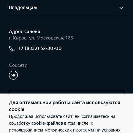
Владельцам
Адрес салонa
г. Киров, ул. Московская, 166
+7 (8332) 52-30-00
Соцсети
Заказать звонок
Для оптимальной работы сайта используются
cookie
Продолжая использовать сайт, вы соглашаетесь на
© 2026 Юридические лица ООО «Автомотор» (Фактический
обработку
cookie-файлов
в том числе, с
адрес: г. Киров, ул. Московская, 166; Телефон: +7 (8332) 52-30-
использованием метрических программ на условиях
00; ИНН: 4345338119; ОГРН: 1124345020359), ООО «Киа Россия