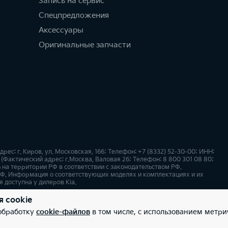
Запись на сервис
Спецпредложения
Аксессуары
Оригинальные запчасти
с: г. Киров, ул. Московская, 166; Телефон: +7 (8332) 52-30-00; ИНН:
(Фактический адрес: г.Москва, Валовая 26; Телефон: 8 800 301 08 80;
 на территории РФ в соответствии с законодательством РФ.
Ф. Информация о соответствующих моделях и комплектациях и их
 доступна у дилеров Kia.
я cookie
х
Карта сайта
 обработку
cookie-файлов
в том числе, с использованием метри