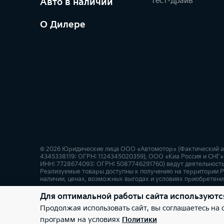
Тест-драйв
Авто в наличии
О Дилере
© 2026 Юридические лица ООО «Автомотор» (Фактический адре
4345338119; ОГРН: 1124345020359), ООО «Киа Россия и СНГ» 
ИНН: 7728674093; ОГРН: 5087746291760) ведут деятельность
Реализуемые товары доступны к получению на территории Р
наличии, ценах, возможных выгодах и условиях приобретения
Для оптимальной работы сайта используютс
Правовая информация
Обработка персональных данны
Продолжая использовать сайт, вы соглашаетесь на
программ на условиях
Политики