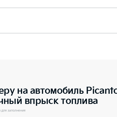
еру на автомобиль
Picant
чный впрыск топлива
ы для заполнения