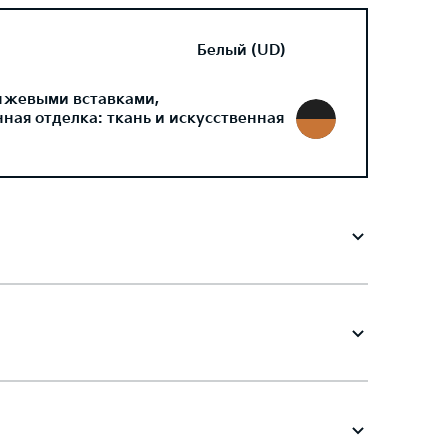
Белый (UD)
нжевыми вставками,
ая отделка: ткань и искусственная