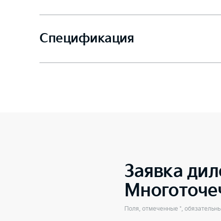
Спецификация
Заявка дил
Многоточе
Поля, отмеченные *, обязательн