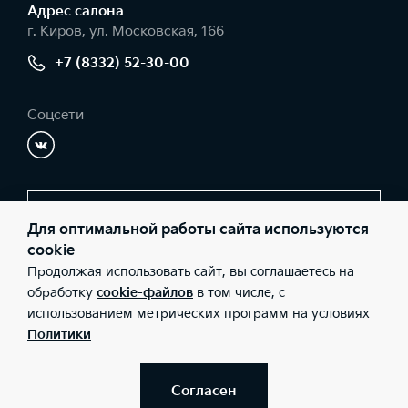
Адрес салонa
г. Киров, ул. Московская, 166
+7 (8332) 52-30-00
Соцсети
Заказать звонок
Для оптимальной работы сайта используются
cookie
Продолжая использовать сайт, вы соглашаетесь на
© 2026 Юридические лица ООО «Автомотор» (Фактический
обработку
cookie-файлов
в том числе, с
адрес: г. Киров, ул. Московская, 166; Телефон: +7 (8332) 52-30-
использованием метрических программ на условиях
00; ИНН: 4345338119; ОГРН: 1124345020359), ООО «Киа Россия
и СНГ» (Фактический адрес: г.Москва, Валовая 26; Телефон: 8
Политики
800 301 08 80; ИНН: 7728674093; ОГРН: 5087746291760) ведут
деятельность на территории РФ в соответствии с
законодательством РФ. Реализуемые товары доступны к
получению на территории РФ. Информация о соответствующих
Согласен
моделях и комплектациях и их наличии, ценах, возможных