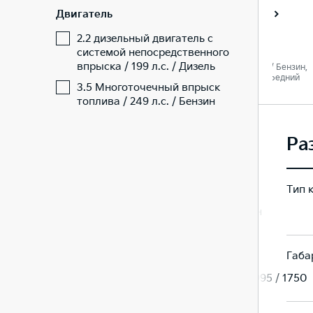
Двигатель
Престиж
Престиж
2.2 дизельный двигатель с
системой непосредственного
впрыска / 199 л.с. / Дизель
 Дизель,
2.2 / 199 л. c. / Дизель,
3.5 / 249 л. c. / Бензин,
едний
Автомат / Передний
Автомат / Передний
3.5 Многоточечный впрыск
топлива / 249 л.с. / Бензин
Ра
Тип 
Минивэн
Минивэн
Габа
/ 1750
5155 / 1995 / 1750
5155 / 1995 / 1750