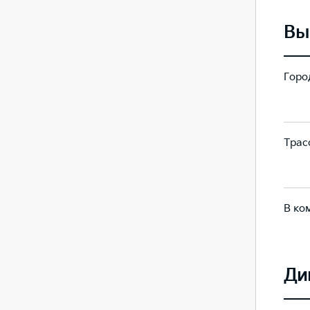
Вы
Город
205
332
Трасс
149
179
В ко
170
235
Ди