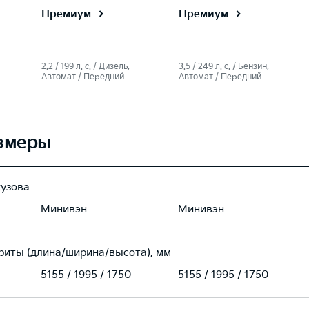
Премиум
Премиум
2.2 / 199 л. c. / Дизель,
3.5 / 249 л. c. / Бензин,
Автомат / Передний
Автомат / Передний
змеры
кузова
Минивэн
Минивэн
риты (длина/ширина/высота), мм
5155 / 1995 / 1750
5155 / 1995 / 1750