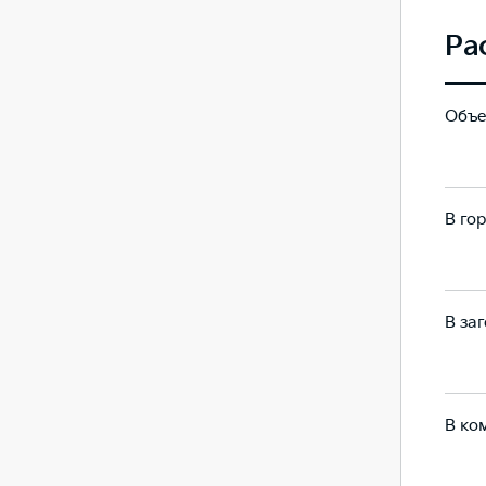
Ра
Объе
72
72
В гор
7.8
14.6
В заг
5.7
7.8
В ко
6.5
10.3