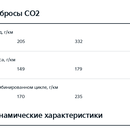
бросы CO2
, г/км
205
332
а, г/км
149
179
мбинированном цикле, г/км
170
235
намические характеристики