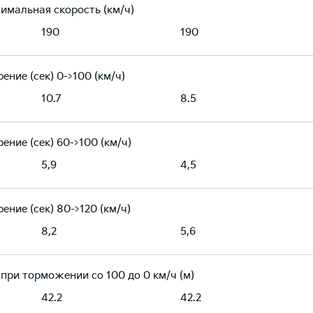
имальная скорость (км/ч)
190
190
ение (сек) 0->100 (км/ч)
10.7
8.5
ение (сек) 60->100 (км/ч)
5,9
4,5
ение (сек) 80->120 (км/ч)
8,2
5,6
 при торможении со 100 до 0 км/ч (м)
42.2
42.2