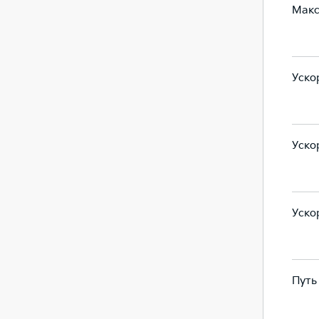
Макс
190
190
Ускор
10.7
8.5
Ускор
5,9
4,5
Ускор
8,2
5,6
Путь
42.2
42.2