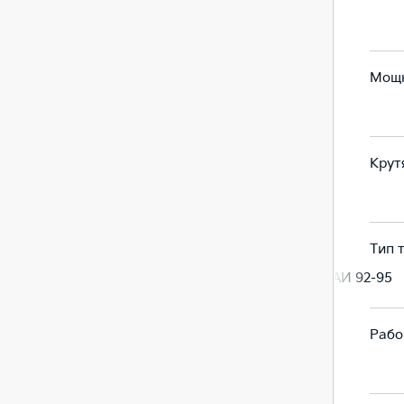
впрыска
Мощн
199
249
Крут
440
331.5
Тип 
Дизель
Бензин, АИ 92-95
Рабо
2151
3470