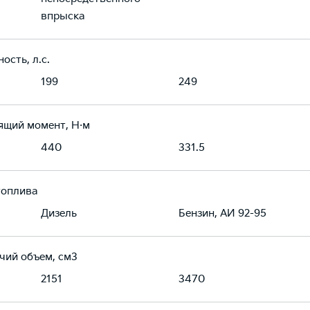
впрыска
ость, л.с.
199
249
ящий момент, Н·м
440
331.5
топлива
Дизель
Бензин, АИ 92-95
чий объем, см3
2151
3470