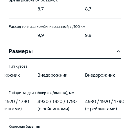
Время разгона 0-100 км/ч, с
8,7
8,7
Расход топлива комбинированный, л/100 км
9,9
9,9
Размеры
Тип кузова
дорожник
Внедорожник
Внедорожник
Габариты (длина/ширина/высота), мм
 / 1920 / 1790
4930 / 1920 / 1790
4930 / 1920 / 1790
ейлингами)
(с рейлингами)
(с рейлингами)
Колесная база, мм