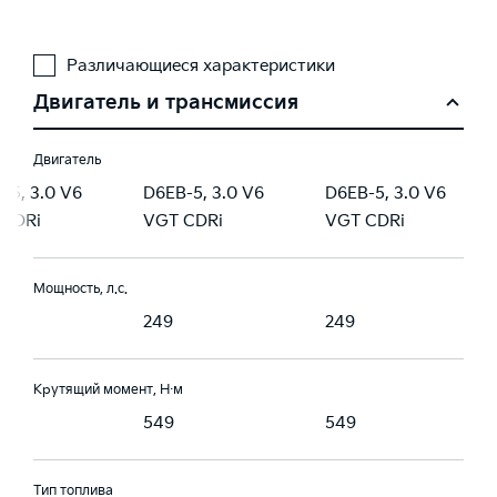
Различающиеся характеристики
Двигатель и трансмиссия
Двигатель
-5, 3.0 V6
D6EB-5, 3.0 V6
D6EB-5, 3.0 V6
 CDRi
VGT CDRi
VGT CDRi
Мощность, л.с.
249
249
Крутящий момент, Н·м
549
549
Тип топлива