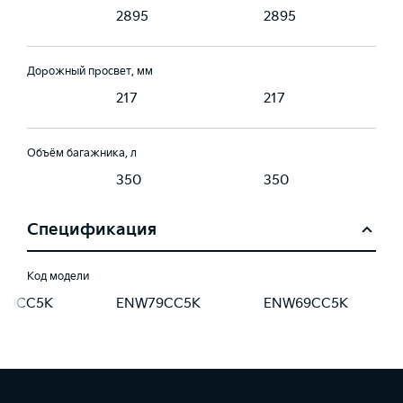
5
2895
2895
Дорожный просвет, мм
217
217
Объём багажника, л
350
350
Спецификация
Код модели
79CC5K
ENW79CC5K
ENW69CC5K